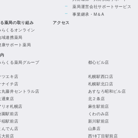
薬局運営会社サポートサービス
事業継承・M＆A
くる薬局の取り組み
アクセス
みらくるオンライン
地域連携薬局
健康サポート薬局
案内
みらくる薬局グループ
都心ビル店
サツエキ店
札幌駅西口店
ナナイチ店
札幌駅北口店
大丸藤井セントラル店
あすなろ昭和ビル店
大通東店
北２条店
アリオ札幌店
麻生駅前店
桑園駅前店
くわのみ店
手稲駅前店
新川駅前店
とんでん店
山鼻店
医大前店
西18丁目駅前店