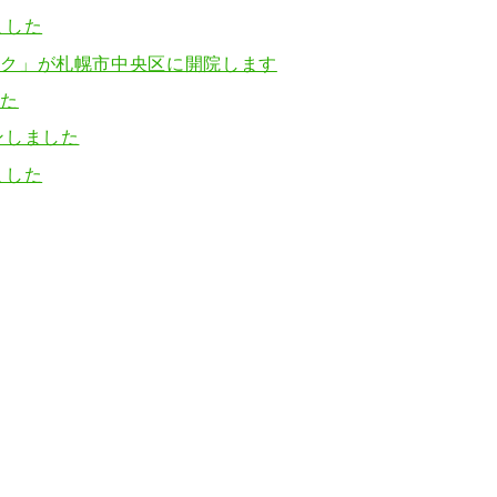
ました
ック」が札幌市中央区に開院します
した
ンしました
ました