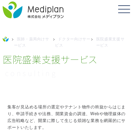
>
医師・薬局向けサ
>
ドクター向けサー
>
医院盛業支援サ
ービス
ビス
ービス
医院盛業支援サービス
consulting
集客が見込める場所の選定やテナント物件の斡旋からはじま
り、申請手続きや法務、開業資金の調達、Webや物理媒体の
広告戦略など、開業に際して生じる煩雑な業務を網羅的にサ
ポートいたします。